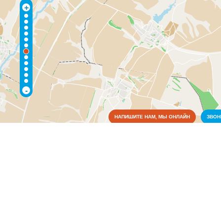
+
-
НАПИШИТЕ НАМ, МЫ ОНЛАЙН
ЗВО
Коммунальные службы
Образование
Библиотеки
(1)
Детские сады
(1)
Средние общеобразовательные учебные заведения
(1)
Питание
Связь
Сельское хозяйство
Торговля, магазины
Финансовая система