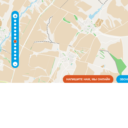
+
-
НАПИШИТЕ НАМ, МЫ ОНЛАЙН
ЗВО
Коммунальные службы
Аварийные службы
(1)
Пожарные службы
(1)
Культура
Медицина
Образование
Органы власти