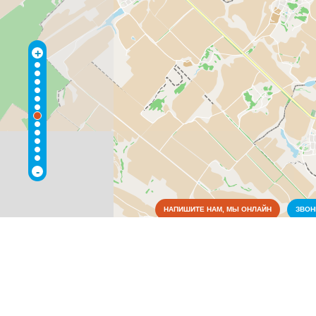
+
-
НАПИШИТЕ НАМ, МЫ ОНЛАЙН
ЗВО
Коммунальные службы
Культура
Медицина
Аптеки
(5)
Больницы
(5)
Больничные полисы ОМС
(1)