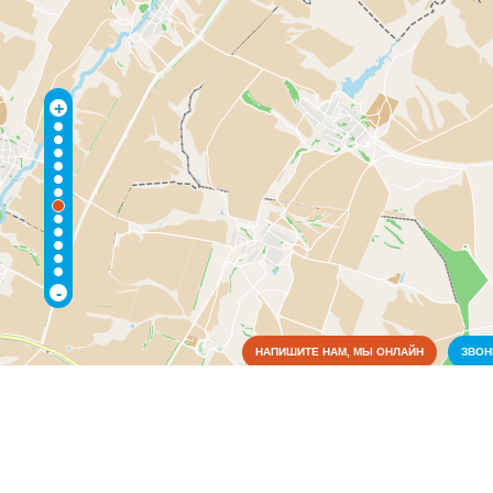
+
-
НАПИШИТЕ НАМ, МЫ ОНЛАЙН
ЗВО
Медицина
Аптеки
(1)
Больницы
(1)
Поликлиники
(1)
Реабилитация
(1)