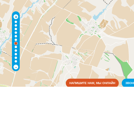
+
-
НАПИШИТЕ НАМ, МЫ ОНЛАЙН
ЗВО
Медицина
Аптеки
(1)
Больницы
(1)
Образование
Органы власти
Промышленность
Связь