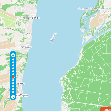
+
-
НАПИШ