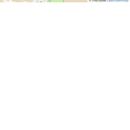
© Участники
OpenStreetMap