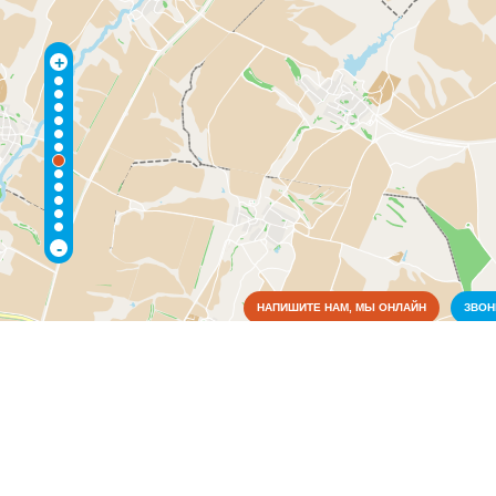
+
-
НАПИШИТЕ НАМ, МЫ ОНЛАЙН
ЗВО
Коммунальные службы
Культура
Медицина
Образование
Органы власти
Администрация районная
(1)
Правоохранительные и судебные органы