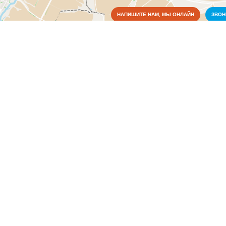
НАПИШИТЕ НАМ, МЫ ОНЛАЙН
ЗВО
Коммунальные службы
Культура
Образование
Органы власти
Администрация районная
(1)
Связь
x
Администрация районная, 
Ищете администрации районов Каипы? Администрации на к